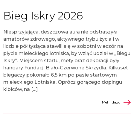
Bieg Iskry 2026
Niesprzyjająca, deszczowa aura nie odstraszyła
amatorów zdrowego, aktywnego trybu życia i w
liczbie pół tysiąca stawili się w sobotni wieczór na
płycie mieleckiego lotniska, by wziąć udział w „Biegu
Iskry”. Miejscem startu, mety oraz dekoracji były
hangary Fundacji Biało-Czerwone Skrzydła. Kilkuset
biegaczy pokonało 6,5 km po pasie startowym
mieleckiego Lotniska. Oprócz gorącego dopingu
kibiców, na […]
Mehr dazu