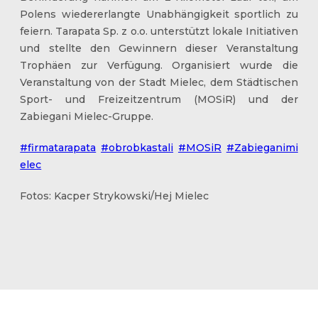
Polens wiedererlangte Unabhängigkeit sportlich zu
feiern. Tarapata Sp. z o.o. unterstützt lokale Initiativen
und stellte den Gewinnern dieser Veranstaltung
Trophäen zur Verfügung. Organisiert wurde die
Veranstaltung von der Stadt Mielec, dem Städtischen
Sport- und Freizeitzentrum (MOSiR) und der
Zabiegani Mielec-Gruppe.
#firmatarapata
#obrobkastali
#MOSiR
#Zabieganimi
elec
Fotos: Kacper Strykowski/Hej Mielec