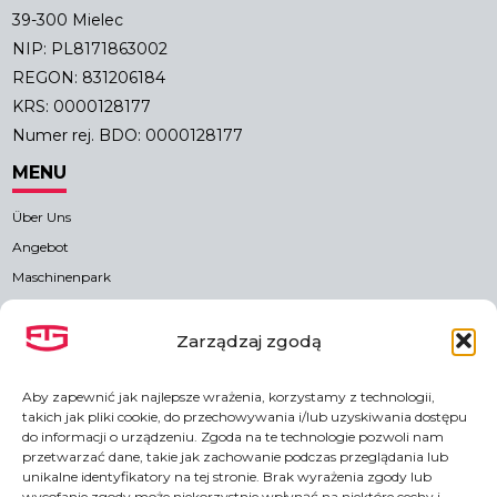
39-300 Mielec
NIP: PL8171863002
REGON: 831206184
KRS: 0000128177
Numer rej. BDO: 0000128177
MENU
Über Uns
Angebot
Maschinenpark
Nachhaltige Entwicklung
Neuigkeiten
Zarządzaj zgodą
Kontakt
Aby zapewnić jak najlepsze wrażenia, korzystamy z technologii,
KONTAKT
takich jak pliki cookie, do przechowywania i/lub uzyskiwania dostępu
do informacji o urządzeniu. Zgoda na te technologie pozwoli nam
Kontaktdaten
przetwarzać dane, takie jak zachowanie podczas przeglądania lub
unikalne identyfikatory na tej stronie. Brak wyrażenia zgody lub
Anfahrtskarte
wycofanie zgody może niekorzystnie wpłynąć na niektóre cechy i